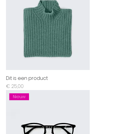
Dit is een product
Prijs
€ 25,00
Nieuw