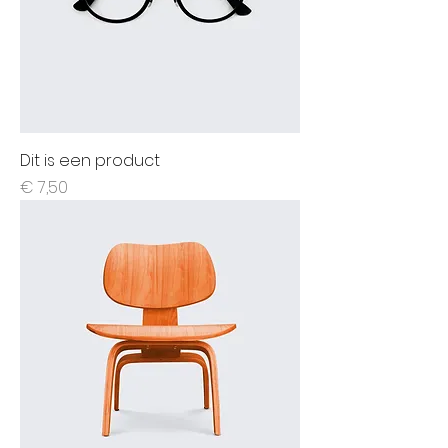
Dit is een product
Prijs
€ 7,50