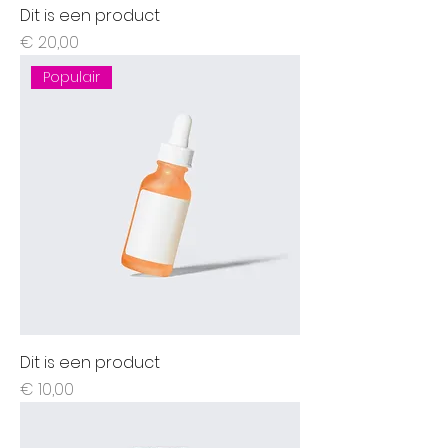
Dit is een product
Prijs
€ 20,00
Populair
Dit is een product
Prijs
€ 10,00