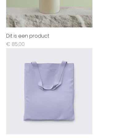
Dit is een product
Prijs
€ 85,00