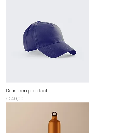
Dit is een product
Prijs
€ 40,00