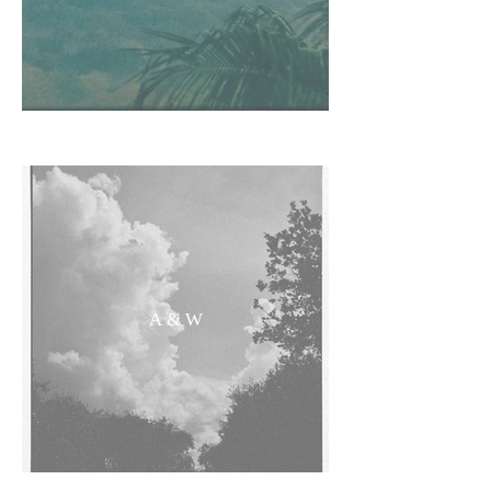
A & W