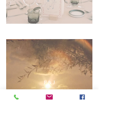
F & J