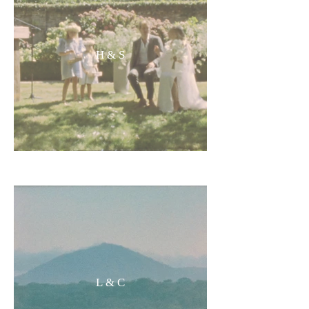
H & S
L & C