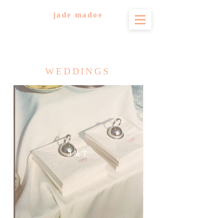
jade madoe
WEDDINGS
J & T