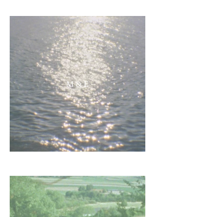
M & E